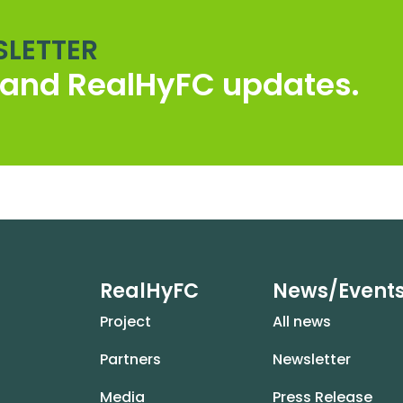
SLETTER
s and RealHyFC updates.
RealHyFC
News/Event
Project
All news
Partners
Newsletter
Media
Press Release